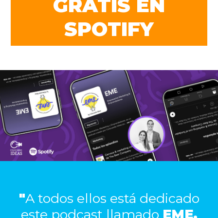
GRATIS EN
SPOTIFY
"
A todos ellos está dedicado
este podcast llamado
EME,