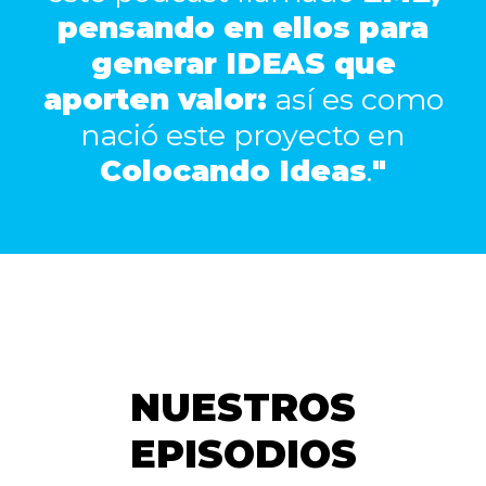
pensando en ellos para
generar IDEAS que
aporten valor:
así es como
nació este proyecto en
Colocando Ideas
.
"
NUESTROS
EPISODIOS