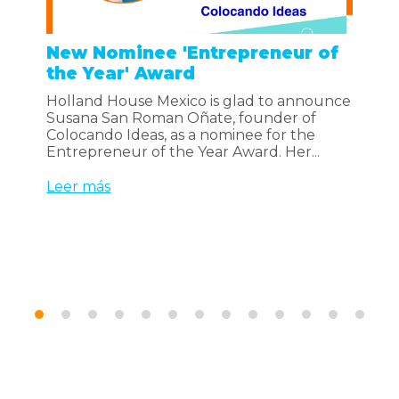
New Nominee 'Entrepreneur of
¿Q
the Year' Award
be
t
Holland House Mexico is glad to announce
Susana San Roman Oñate, founder of
El
Colocando Ideas, as a nominee for the
co
Entrepreneur of the Year Award. Her...
pa
tr
Leer más
do
Le